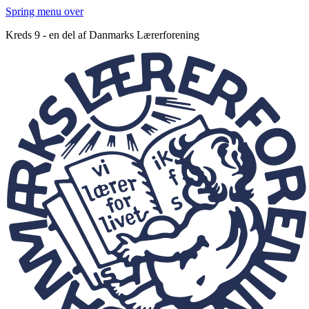
Spring menu over
Kreds 9 - en del af Danmarks Lærerforening