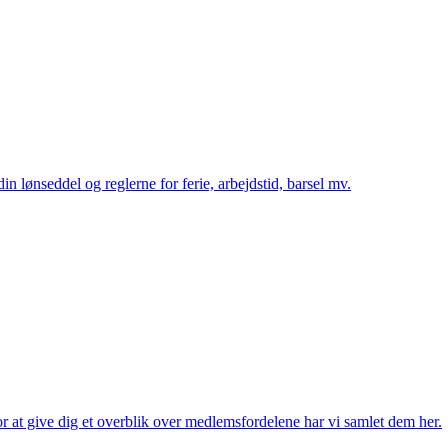
in lønseddel og reglerne for ferie, arbejdstid, barsel mv.
 at give dig et overblik over medlemsfordelene har vi samlet dem her.